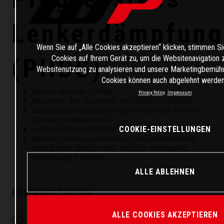
Lenkerdämpfung
Wenn Sie auf „Alle Cookies akzeptieren“ klicken, stimmen S
(PHDS)
Cookies auf Ihrem Gerät zu, um die Websitenavigation 
Websitenutzung zu analysieren und unsere Marketingbemühu
Cookies können auch abgelehnt werden
Dämpfung harter Schläge
Privacy Policy
Impressum
Absorption der Vibrationen von Chassis und Motor
Zusätzliche Lenkerdämpfung in horizontaler Richtung
Optimale Lenkpräzision
COOKIE-EINSTELLUNGEN
Lenkerposition in der Höhe 2-fach verstellbar
Weitere Dämpfungselemente in drei verschiedenen
Härtegraden (weich, mittel, hart) zur individuellen
Abstimmung erhältlich
ALLE ABLEHNEN
BEITRAG TEILEN
ALLE COOKIES AKZEPTIEREN
Facebook
Twitter