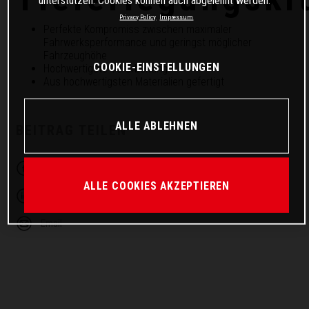
Privacy Policy
Impressum
Perfekte Kompromiss zwischen maximaler
Fahrwerksperformance und geringst möglicher
Fahrzeughöhe
COOKIE-EINSTELLUNGEN
Hochwertigste Verarbeitung
Aus hochwertigsten Materialien gefertigt
ALLE ABLEHNEN
BEITRAG TEILEN
Facebook
Twitter
ALLE COOKIES AKZEPTIEREN
Linkedin
Telegram
Email