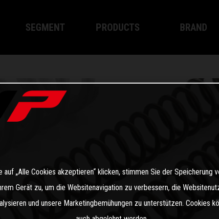
SEGMENT
PRODUCTS
BRAND
XPLOR PRO
XPLOR PRO
About WP
XACT PRO
XACT PRO
WP Technol
APEX PRO
APEX PRO
Become a D
WP BREMSSYSTEM
Bekleidung
 auf „Alle Cookies akzeptieren“ klicken, stimmen Sie der Speicherung 
Ihrem Gerät zu, um die Websitenavigation zu verbessern, die Websitenut
alysieren und unsere Marketingbemühungen zu unterstützen. Cookies k
auch abgelehnt werden.