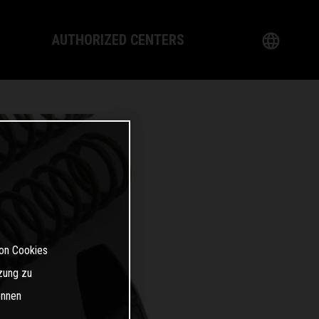
AUTHORIZED CENTERS
English
ogy
German
ealer
French
Italian
Spanish
von Cookies
日本語
zung zu
önnen