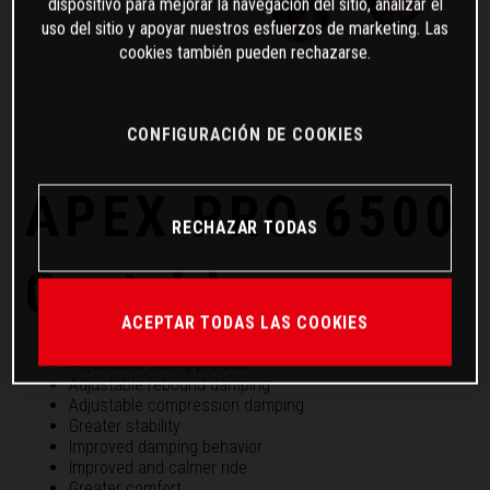
dispositivo para mejorar la navegación del sitio, analizar el
uso del sitio y apoyar nuestros esfuerzos de marketing. Las
cookies también pueden rechazarse.
CONFIGURACIÓN DE COOKIES
APEX PRO 6500
RECHAZAR TODAS
Cartridge
ACEPTAR TODAS LAS COOKIES
Open cartridge technology
Adjustable spring preload
Adjustable rebound damping
Adjustable compression damping
Greater stability
Improved damping behavior
Improved and calmer ride
Greater comfort