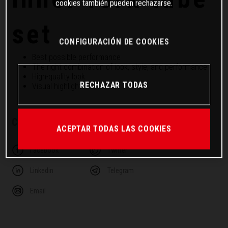
cookies también pueden rechazarse.
set
CONFIGURACIÓN DE COOKIES
Best possible performance
The right combination of look, style, and performance
High-quality look
RECHAZAR TODAS
Visual highlight
COMPARTE ESTE ARTÍCULO
ACEPTAR TODAS LAS COOKIES
Facebook
Twitter
Linkedin
Telegram
Email