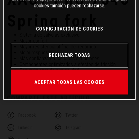
cookies también pueden rechazarse.
Spring fork
CONFIGURACIÓN DE COOKIES
Sistema de válvulas exclusivo
Mayor confort
Mayor resistencia al final del recorrido
Mejor respuesta
RECHAZAR TODAS
Más confianza en todas las situaciones
Componentes optimizados a efectos de fricción
Recubrimiento de alta calidad
Todos los ajustes se pueden realizar externamente
ACEPTAR TODAS LAS COOKIES
COMPARTE ESTE ARTÍCULO
Facebook
Twitter
Linkedin
Telegram