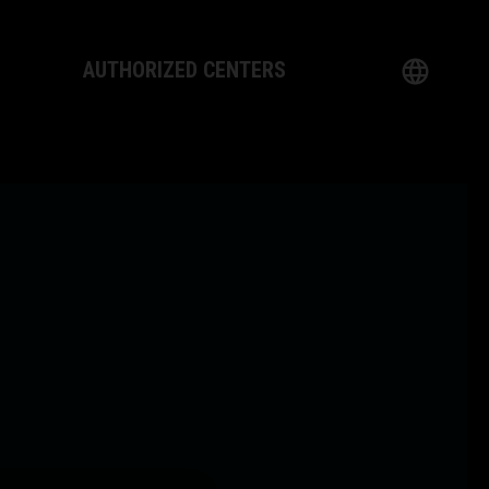
AUTHORIZED CENTERS
English
logy
German
ealer
French
Italian
Spanish
日本語