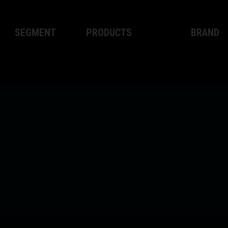
SEGMENT
PRODUCTS
BRAND
Motocross
XPLOR PRO
About WP
Enduro
XACT PRO
WP Techno
Street
APEX PRO
Become a D
SISTEMA DE FRENOS WP
Apparel