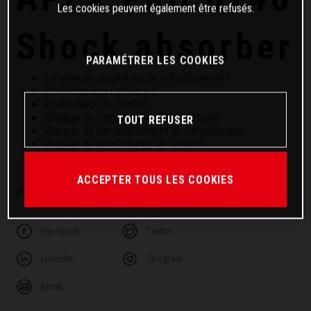
Les cookies peuvent également être refusés.
Shock absorber
PARAMÉTRER LES COOKIES
Excellentes propriétés de refroidissement
Performances identiques
Amélioration du confort
Réglage de l'amortissement en détente
TOUT REFUSER
Réglage de l'amortissement en compression
Réglage de la précharge de ressort
ACCEPTER TOUS LES COOKIES
PARTAGER CET ARTICLE
Facebook
Twitter
Linkedin
Telegram
Email