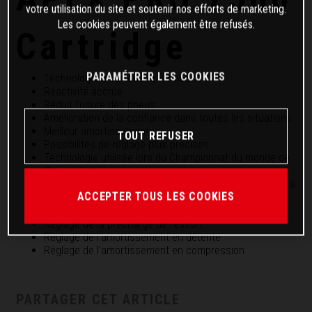
votre utilisation du site et soutenir nos efforts de marketing.
Les cookies peuvent également être refusés.
Cartridge
PARAMÉTRER LES COOKIES
Technologie à cartouche fermée
Réactivité accrue
Réduit l'usure des pneus
Amélioration de la confiance dans toutes les situations
Meilleur amortissement
TOUT REFUSER
Possibilités de réglage plus précises
Technologie utilisée lors du Championnat du monde de
Supersport
Enseignements du monde de la compétition appliqués à
ACCEPTER TOUS LES COOKIES
la route
Tous les réglages sont accessibles depuis l'extérieur
Réglage de la précharge de ressort
Réglage de l'amortissement en détente
Réglage de l'amortissement en compression
PARTAGER CET ARTICLE