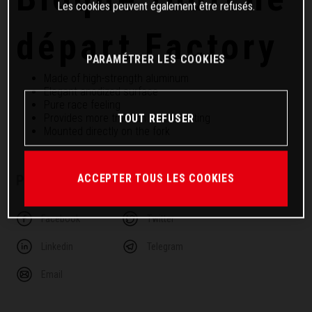
Les cookies peuvent également être refusés.
départ Factory
PARAMÉTRER LES COOKIES
Made of high-strength aluminum
Elegant anodized surface
Pure race feeling
TOUT REFUSER
Provides more traction when starting
Mounted directly on the fork
ACCEPTER TOUS LES COOKIES
PARTAGER CET ARTICLE
Facebook
Twitter
Linkedin
Telegram
Email