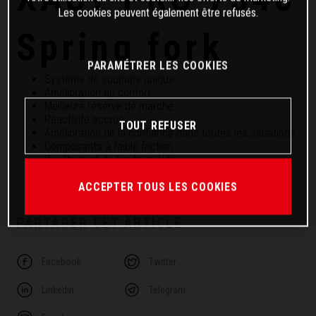
Les cookies peuvent également être refusés.
Spring fork
PARAMÉTRER LES COOKIES
Système de soupape unique
Amélioration du confort
Meilleure réserve de marche
Réactivité accrue
TOUT REFUSER
Amélioration de la confiance dans toutes les situations
Composants à faible friction
Revêtement de haute qualité
Tous les réglages sont accessibles depuis l'extérieur
ACCEPTER TOUS LES COOKIES
PARTAGER CET ARTICLE
Facebook
Twitter
Linkedin
Telegram