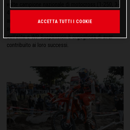
volte campione nazionale di motocross (1-250, 3-
450) negli USA, o Jorge Prado che ad appena 20
anni è già 2 volte campione del mondo di MX2,
ACCETTA TUTTI I COOKIE
sono solo alcuni dei molti piloti che fanno parte
dell’élite e WP Suspension è orgogliosa di aver
contribuito ai loro successi.