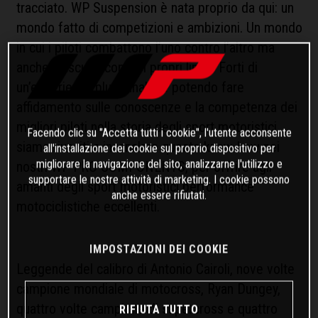
tracciato. WP Suspension è nata proprio da qui: un
mondo fatto di competizioni e ambizioni. Un mondo
in cui i piloti combattono l’uno contro l’altro ma
anche ciascuno contro i propri limiti. Forti di
un’esperienza pluriennale, e potendo fare
affidamento sulle conoscenze e la competenza dei
migliori piloti nella storia degli sport motoristici,
Facendo clic su "Accetta tutti i cookie", l'utente acconsente
siamo riusciti a incanalare questo know-how nei
all'installazione dei cookie sul proprio dispositivo per
migliorare la navigazione del sito, analizzarne l'utilizzo e
nostri WP PRO COMPONENTS, per offrire agli
supportare le nostre attività di marketing. I cookie possono
amanti degli sport motoristici performance
anche essere rifiutati.
motociclistiche eccellenti.
IMPOSTAZIONI DEI COOKIE
Leggende del calibro di Antonio Cairoli, nove volte
campione mondiale di motocross, Ryan Dungey,
quattro volte campione di supercross e quattro
RIFIUTA TUTTO