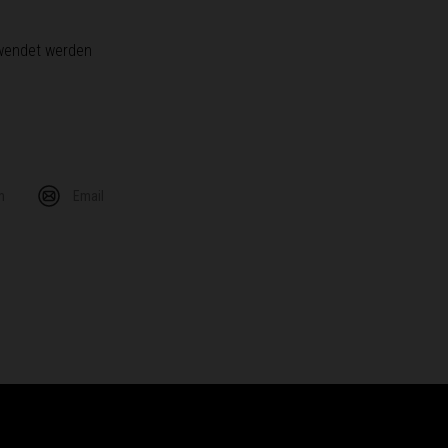
rwendet werden
m
Email