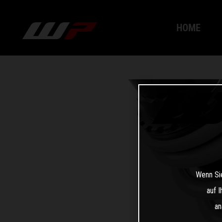
HOME
Wenn Sie
auf 
an