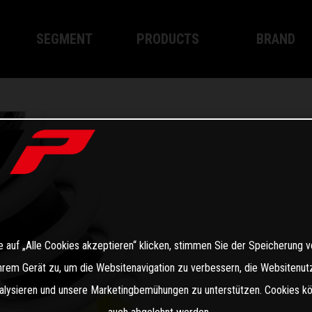
SEGMENT
PRODUCTS
BRAND
XPLOR PRO
XPLOR PRO
About WP
XACT PRO
XACT PRO
WP Technol
APEX PRO
APEX PRO
Become a D
WP BREMSSYSTEM
Bekleidung
 auf „Alle Cookies akzeptieren“ klicken, stimmen Sie der Speicherung 
Ihrem Gerät zu, um die Websitenavigation zu verbessern, die Websitenut
alysieren und unsere Marketingbemühungen zu unterstützen. Cookies k