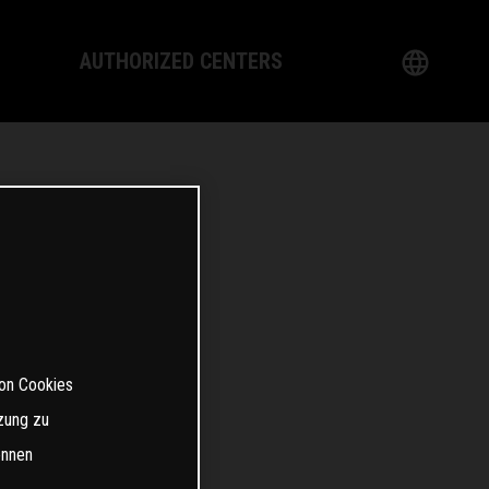
AUTHORIZED CENTERS
English
ogy
German
ealer
French
Italian
Spanish
von Cookies
日本語
zung zu
önnen