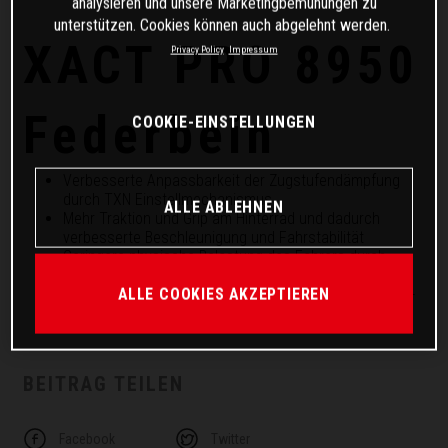
analysieren und unsere Marketingbemühungen zu
unterstützen. Cookies können auch abgelehnt werden.
XACT PRO 8950
Privacy Policy
Impressum
Federbein
COOKIE-EINSTELLUNGEN
Verbesserte Anpassbarkeit der Zugstufendämpfung
durch TXN Einstellmechanismus
ALLE ABLEHNEN
Mehr Traktion und Grip am Hinterrad und dadurch
verbesserte Beschleunigung und Fahrstabilität
Geringere physische Belastung des Fahrers durch
verringertes „Buckle Down"
ALLE COOKIES AKZEPTIEREN
Extreme Langlebigkeit durch die Verwendung von High-
Tech Materialien
BEITRAG TEILEN
Facebook
Twitter