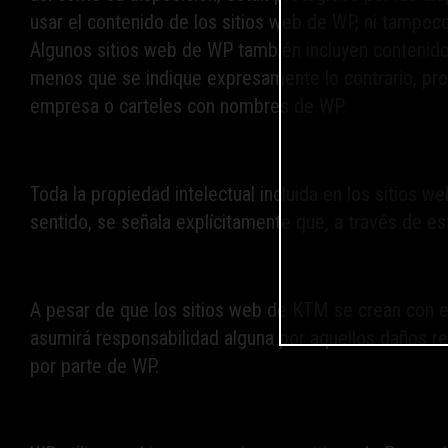
usar el contenido de los sitios web de WP, ni tampoco 
Algunos sitios web de WP también incluyen contenido 
menos que se indique expresamente lo contrario, prot
empresa o carteles con nombres de WP.
Toda la propiedad intelectual incluida en los sitios 
sentido, se señala explícitamente que, a través de es
A pesar de que los sitios web de KTM se crean con e
asumirá responsabilidad alguna por aquellos daños re
por parte de WP.