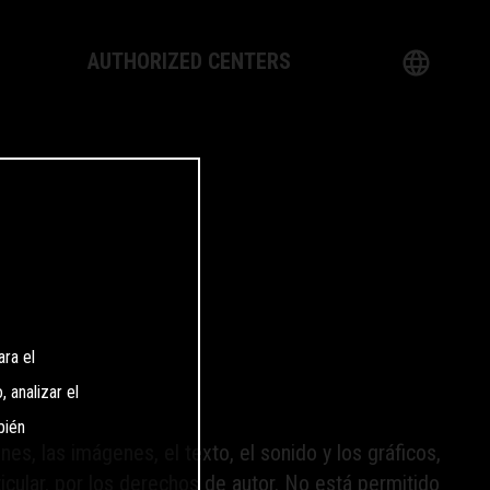
AUTHORIZED CENTERS
English
ology
German
 Dealer
French
Italian
Spanish
ara el
 analizar el
日本語
bién
s, las imágenes, el texto, el sonido y los gráficos,
icular, por los derechos de autor. No está permitido