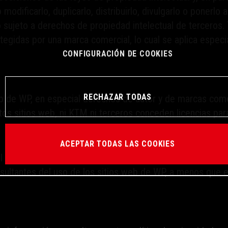
modificarlo, duplicarlo, distribuirlo, divulgarlo o ponerlo
sujeto a derechos de propiedad intelectual de terceros.
egidas por una marca comercial, lo cual se aplica especi
CONFIGURACIÓN DE COOKIES
RECHAZAR TODAS
web de WP, en especial derechos de autor y de marcas come
tos sitios web, ni KTM ni terceros conceden licencias para
ACEPTAR TODAS LAS COOKIES
l máximo cuidado, WP no puede garantizar que la informa
sultantes del uso de los sitios web de WP, a menos que el