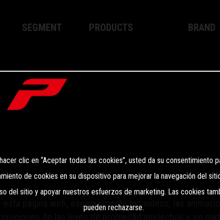
SEGMENT
PRODUCTS
BRAND
Motocross
XPLOR PRO
About WP
Enduro
XACT PRO
WP Techn
Street
APEX PRO
Become a
SISTEMA DE FRENOS WP
Apparel
 hacer clic en “Aceptar todas las cookies”, usted da su consentimiento p
iento de cookies en su dispositivo para mejorar la navegación del sitio,
so del sitio y apoyar nuestros esfuerzos de marketing. Las cookies tam
esta página web, especialmente los vídeos, las animacione
pueden rechazarse.
osiciones de las leyes de propiedad intelectual y, en part