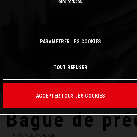
être refusés.
PARAMÉTRER LES COOKIES
TOUT REFUSER
ACCEPTER TOUS LES COOKIES
Bague de pré
Very easy operation