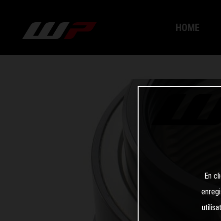
HOME
En cl
enregi
utilis