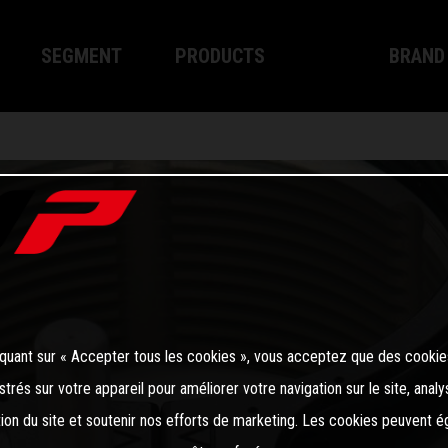
SEGMENT
PRODUCTS
BRAND
Motocross
XPLOR PRO
About W
Enduro
XACT PRO
WP Tech
Street
APEX PRO
Become a
SYSTÈME DE FREINAGE WP
Apparel
iquant sur « Accepter tous les cookies », vous acceptez que des cookie
strés sur votre appareil pour améliorer votre navigation sur le site, analy
ation du site et soutenir nos efforts de marketing. Les cookies peuvent 