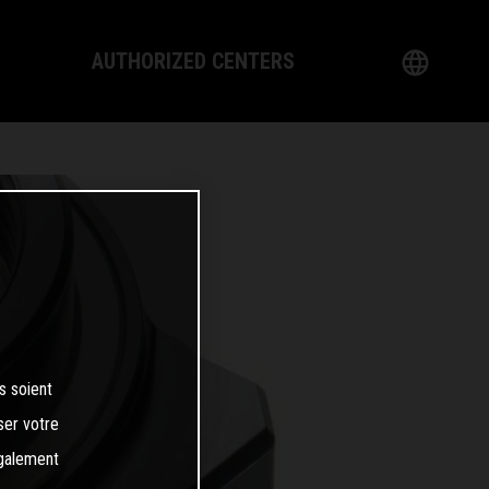
AUTHORIZED CENTERS
P
English
nology
German
 Dealer
French
Italian
Spanish
s soient
日本語
ser votre
également