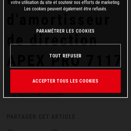
votre utilisation du site et soutenir nos efforts de marketing.
Les cookies peuvent également être refusés.
d'amortisseur
PARAMÉTRER LES COOKIES
de direction
APEX PRO 7117
TOUT REFUSER
Développé pour l’utilisation sur circuit
Empêche les chocs désagréables au guidon
ACCEPTER TOUS LES COOKIES
Amortisseur de direction à suspension WP haut de
gamme
Testé à l'IDM et Moto3™
PARTAGER CET ARTICLE