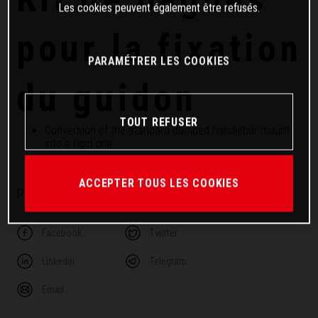
Les cookies peuvent également être refusés.
pour la fixation
PARAMÉTRER LES COOKIES
du guidon
TOUT REFUSER
Conversion of the standard damped handlebar mount
into a rigid one
ACCEPTER TOUS LES COOKIES
PARTAGER CET ARTICLE
Facebook
Twitter
Linkedin
Telegram
Email