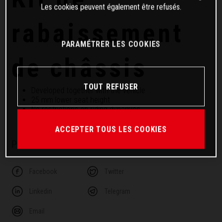
Les cookies peuvent également être refusés.
rabaissement
PARAMÉTRER LES COOKIES
de châssis
TOUT REFUSER
Developed together with the vehicle
25 mm lower seat height
No restrictions on riding dynamics
ACCEPTER TOUS LES COOKIES
PARTAGER CET ARTICLE
Facebook
Twitter
Linkedin
Telegram
Email