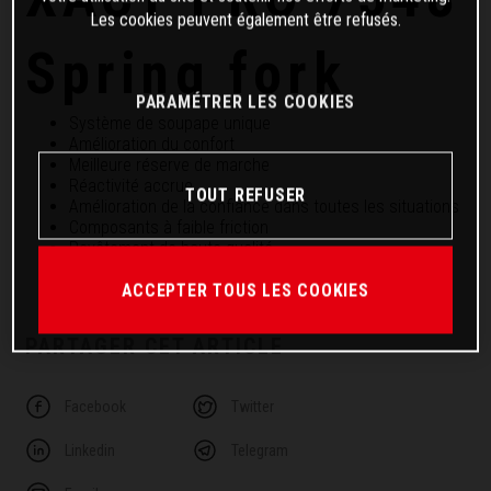
Les cookies peuvent également être refusés.
Spring fork
PARAMÉTRER LES COOKIES
Système de soupape unique
Amélioration du confort
Meilleure réserve de marche
Réactivité accrue
TOUT REFUSER
Amélioration de la confiance dans toutes les situations
Composants à faible friction
Revêtement de haute qualité
Tous les réglages sont accessibles depuis l'extérieur
ACCEPTER TOUS LES COOKIES
PARTAGER CET ARTICLE
Facebook
Twitter
Linkedin
Telegram