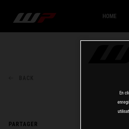
HOME
BACK
En cl
enregi
utilis
PARTAGER