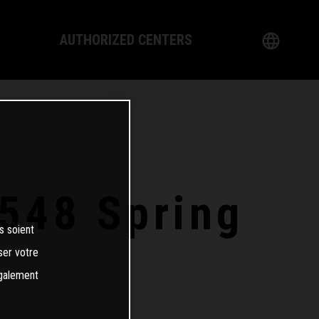
AUTHORIZED CENTERS
P
English
nology
German
 Dealer
French
Italian
548 Spring
Spanish
s soient
ser votre
日本語
également