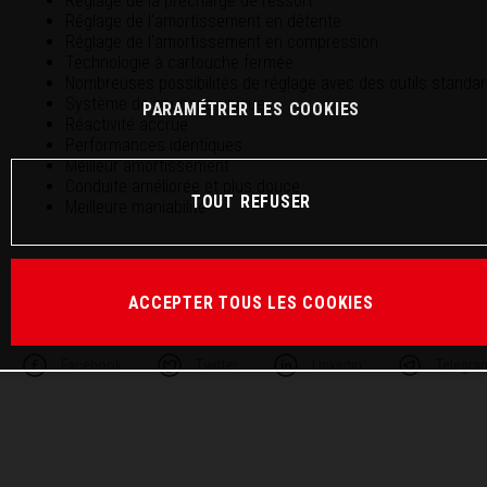
Réglage de la précharge de ressort
Réglage de l'amortissement en détente
Réglage de l'amortissement en compression
Technologie à cartouche fermée
Nombreuses possibilités de réglage avec des outils standa
Système de soupape unique
PARAMÉTRER LES COOKIES
Réactivité accrue
Performances identiques
Meilleur amortissement
Conduite améliorée et plus douce
TOUT REFUSER
Meilleure maniabilité
ACCEPTER TOUS LES COOKIES
PARTAGER CET ARTICLE
Facebook
Twitter
Linkedin
Telegra