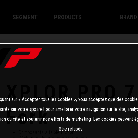
SEGMENT
PRODUCTS
BRAND
Motocross
XPLOR PRO
About W
Enduro
XACT PRO
WP Tech
Street
APEX PRO
Become a
SYSTÈME DE FREINAGE WP
XPLOR PRO 7
Apparel
iquant sur « Accepter tous les cookies », vous acceptez que des cookie
Fork
strés sur votre appareil pour améliorer votre navigation sur le site, analy
ation du site et soutenir nos efforts de marketing. Les cookies peuvent 
être refusés.
Composants à faible friction