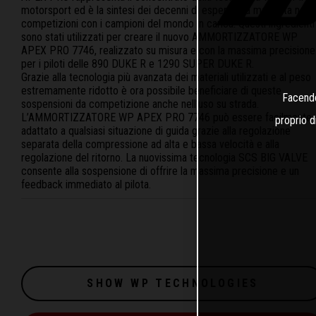
motorsport ed è la sintesi dei decenni di esperienza maturata nelle
competizioni con i campioni del mondo in carica. Questi ingredienti
sono stati utilizzati per creare il nuovo AMMORTIZZATORE WP
APEX PRO 7746, realizzato su misura e con la massima precisione
per i piloti delle 890 DUKE R e 1290 SUPER DUKE R.
Grazie alla tecnologia più avanzata dei materiali utilizzati e al peso
estremamente ridotto è ora possibile beneficiare di queste
Facendo 
sospensioni da competizione anche nell‘uso su strada.
L’AMMORTIZZATORE WP APEX PRO 7746 può essere facilmente
proprio d
adattato a qualsiasi situazione di guida grazie alla regolazione
separata della compressione ad alta e bassa velocità e alla
regolazione del ritorno. La nuovissima tecnologia SCS BIG VALVE
consente alla sospensione di offrire la massima precisione e un
feedback immediato al pilota.
SHOW WP TECHNOLOGIES