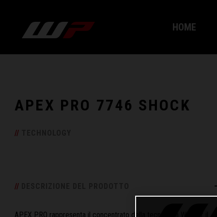
HOME
APEX PRO 7746 SHOCK
/
/
TECHNOLOGY
/
/
DESCRIZIONE DEL PRODOTTO
APEX PRO rappresenta il concentrato della tecnologia WP per il