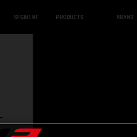
SEGMENT
PRODUCTS
BRAND
Motocross
XPLOR PRO
About WP
Enduro
XACT PRO
WP Techn
Street
APEX PRO
Become a 
SISTEMA FRENANTE WP
Apparel