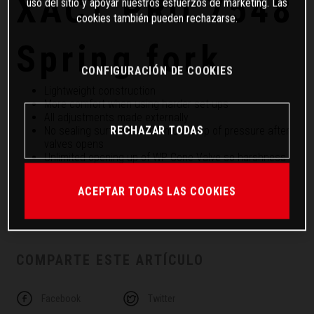
XACT PRO 7548
uso del sitio y apoyar nuestros esfuerzos de marketing. Las
cookies también pueden rechazarse.
Spring fork
CONFIGURACIÓN DE COOKIES
Lightweight construction
More comfort when using harder set-ups
All adjustments made externally
RECHAZAR TODAS
No sealing surface so minimum drop of pressure after
valves opens
Unlimited opening up of WP Cone Valve so harshness
reduced
No shims, therefore no loss of damping because of
ACEPTAR TODAS LAS COOKIES
bent shims
HQ coating
COMPARTE ESTE ARTÍCULO
Facebook
Twitter