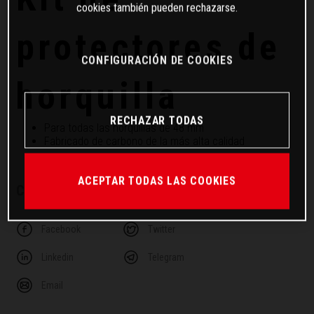
cookies también pueden rechazarse.
protectores de
CONFIGURACIÓN DE COOKIES
horquilla
RECHAZAR TODAS
Para todas las horquillas de 48 mm
Fabricado de carbono de la más alta calidad
ACEPTAR TODAS LAS COOKIES
COMPARTE ESTE ARTÍCULO
Facebook
Twitter
Linkedin
Telegram
Email