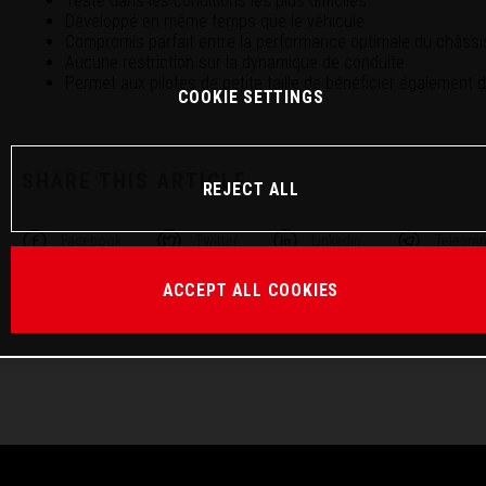
Testé dans les conditions les plus difficiles
Développé en même temps que le véhicule
Compromis parfait entre la performance optimale du châssis
Aucune restriction sur la dynamique de conduite
Permet aux pilotes de petite taille de bénéficier également 
COOKIE SETTINGS
SHARE THIS ARTICLE
REJECT ALL
Facebook
Twitter
Linkedin
Telegra
ACCEPT ALL COOKIES