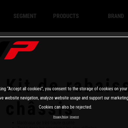
SEGMENT
PRODUCTS
BRAND
Enduro
XPLOR PRO
About WP
Motocross
XACT PRO
WP Techno
Street
APEX PRO
Become a 
WP BRAKING SYSTEMS
Kit de rabai
king “Accept all cookies”, you consent to the storage of cookies on your
Apparel
ve website navigation, analyze website usage and support our marketing
châssis
Cookies can also be rejected.
Privacy Policy
Imprint
Matériaux de très haute qualité