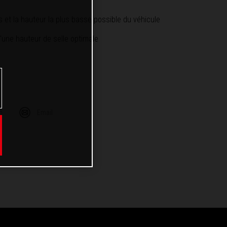
 et la hauteur la plus basse possible du véhicule
d'une hauteur de selle optimale
m
Email