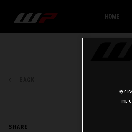
HOME
BACK
By clic
impro
SHARE