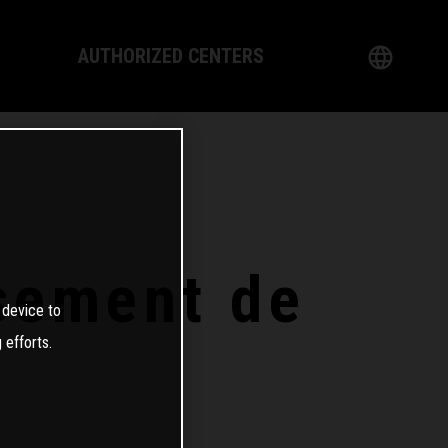
AUTHORIZED CENTERS
English
logy
German
Dealer
French
Italian
ssement de
 device to
Spanish
 efforts.
日本語